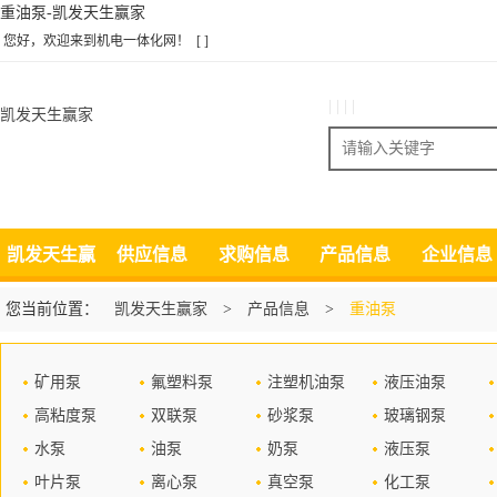
重油泵-凯发天生赢家
您好，欢迎来到机电一体化网！
[ ]
| | | |
凯发天生赢家
搜索
凯发天生赢
供应信息
求购信息
产品信息
企业信息
家
您当前位置：
凯发天生赢家
>
产品信息
>
重油泵
矿用泵
氟塑料泵
注塑机油泵
液压油泵
高粘度泵
双联泵
砂浆泵
玻璃钢泵
水泵
油泵
奶泵
液压泵
叶片泵
离心泵
真空泵
化工泵