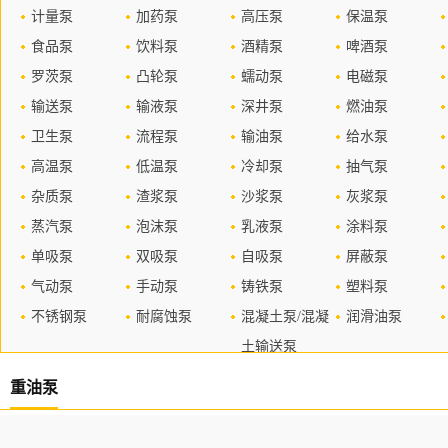
计量泵
加药泵
高压泵
保温泵
食品泵
饮料泵
酒精泵
啤酒泵
罗茨泵
凸轮泵
蠕动泵
电磁泵
输送泵
输液泵
深井泵
燃油泵
卫生泵
流程泵
输油泵
给水泵
高温泵
低温泵
冷却泵
抽气泵
杂质泵
渣浆泵
沙浆泵
灰浆泵
蒸汽泵
泡沫泵
乳液泵
涂料泵
单吸泵
双吸泵
自吸泵
屏蔽泵
气动泵
手动泵
铸铁泵
塑料泵
不锈钢泵
耐腐蚀泵
混凝土泵/混凝
润滑油泵
土输送泵
重油泵