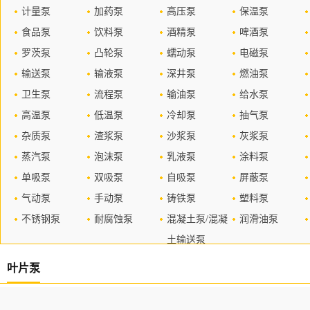
计量泵
加药泵
高压泵
保温泵
食品泵
饮料泵
酒精泵
啤酒泵
罗茨泵
凸轮泵
蠕动泵
电磁泵
输送泵
输液泵
深井泵
燃油泵
卫生泵
流程泵
输油泵
给水泵
高温泵
低温泵
冷却泵
抽气泵
杂质泵
渣浆泵
沙浆泵
灰浆泵
蒸汽泵
泡沫泵
乳液泵
涂料泵
单吸泵
双吸泵
自吸泵
屏蔽泵
气动泵
手动泵
铸铁泵
塑料泵
不锈钢泵
耐腐蚀泵
混凝土泵/混凝
润滑油泵
土输送泵
叶片泵