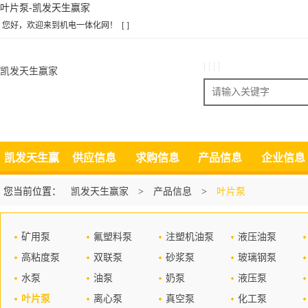
叶片泵-凯发天生赢家
您好，欢迎来到机电一体化网！
[ ]
| | | |
凯发天生赢家
搜索
凯发天生赢
供应信息
求购信息
产品信息
企业信息
家
您当前位置：
凯发天生赢家
>
产品信息
>
叶片泵
矿用泵
氟塑料泵
注塑机油泵
液压油泵
高粘度泵
双联泵
砂浆泵
玻璃钢泵
水泵
油泵
奶泵
液压泵
叶片泵
离心泵
真空泵
化工泵