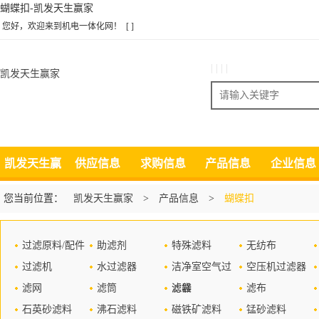
蝴蝶扣-凯发天生赢家
您好，欢迎来到机电一体化网！
[ ]
| | | |
凯发天生赢家
搜索
凯发天生赢
供应信息
求购信息
产品信息
企业信息
家
您当前位置：
凯发天生赢家
>
产品信息
>
蝴蝶扣
过滤原料/配件
助滤剂
特殊滤料
无纺布
过滤机
水过滤器
洁净室空气过
空压机过滤器
滤网
滤筒
滤器
滤袋
滤布
石英砂滤料
沸石滤料
磁铁矿滤料
锰砂滤料