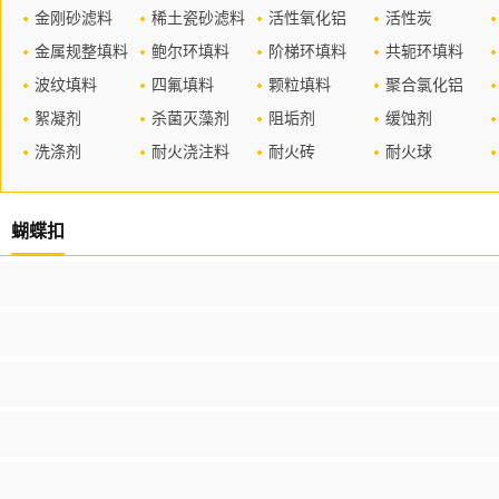
金刚砂滤料
稀土瓷砂滤料
活性氧化铝
活性炭
金属规整填料
鲍尔环填料
阶梯环填料
共轭环填料
波纹填料
四氟填料
颗粒填料
聚合氯化铝
絮凝剂
杀菌灭藻剂
阻垢剂
缓蚀剂
洗涤剂
耐火浇注料
耐火砖
耐火球
蝴蝶扣