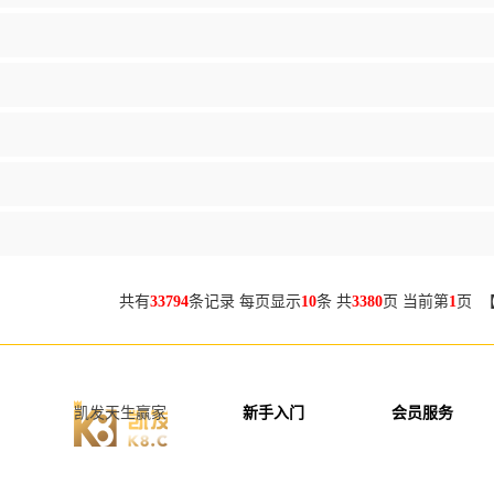
共有
33794
条记录 每页显示
10
条 共
3380
页 当前第
1
页 
凯发天生赢家
新手入门
会员服务