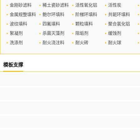
金刚砂滤料
稀土瓷砂滤料
活性氧化铝
活性炭
金属规整填料
鲍尔环填料
阶梯环填料
共轭环填料
波纹填料
四氟填料
颗粒填料
聚合氯化铝
絮凝剂
杀菌灭藻剂
阻垢剂
缓蚀剂
洗涤剂
耐火浇注料
耐火砖
耐火球
模板支撑