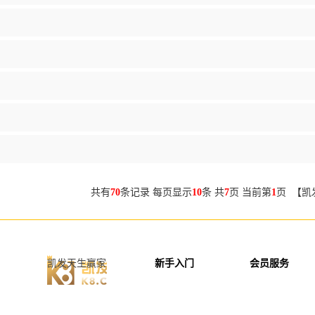
共有
70
条记录 每页显示
10
条 共
7
页 当前第
1
页 【凯
凯发天生赢家
新手入门
会员服务