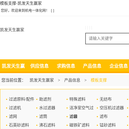
模板支撑-凯发天生赢家
您好，欢迎来到机电一体化网！
[ ]
| | | |
凯发天生赢家
搜索
凯发天生赢
供应信息
求购信息
产品信息
企业信息
家
您当前位置：
凯发天生赢家
>
产品信息
>
模板支撑
过滤原料/配件
助滤剂
特殊滤料
无纺布
过滤机
水过滤器
洁净室空气过
空压机过滤器
滤网
滤筒
滤器
滤袋
滤布
石英砂滤料
沸石滤料
磁铁矿滤料
锰砂滤料