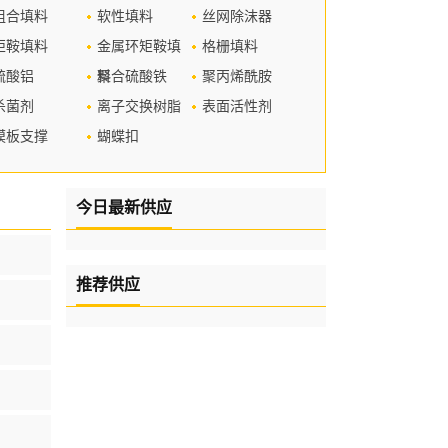
组合填料
软性填料
丝网除沫器
矩鞍填料
金属环矩鞍填
格栅填料
硫酸铝
料
聚合硫酸铁
聚丙烯酰胺
杀菌剂
离子交换树脂
表面活性剂
模板支撑
蝴蝶扣
今日最新供应
推荐供应