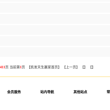
411
页 当前第
1
页 【凯发天生赢家首页】 【上一页】 【】 【】
会员服务
站内导航
其他站点
常