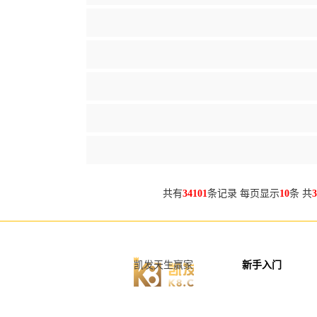
共有
34101
条记录 每页显示
10
条 共
3
凯发天生赢家
新手入门