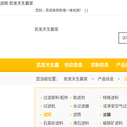
滤网-凯发天生赢家
您好，欢迎来到机电一体化网！
[ ]
| | | |
凯发天生赢家
凯发天生赢
供应信息
求购信息
产品
家
您当前位置：
凯发天生赢家
>
产品信息
>
过滤原料/配件
助滤剂
特殊滤料
过滤机
水过滤器
洁净室空气过
滤网
滤筒
滤器
滤袋
石英砂滤料
沸石滤料
磁铁矿滤料