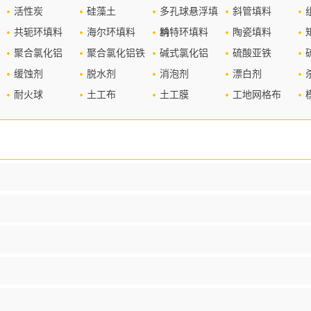
活性炭
硅藻土
多孔球悬浮填
斜管填料
共轭环填料
海尔环填料
料
纳特环填料
陶瓷填料
聚合氯化铝
聚合氯化铝铁
碱式氯化铝
硫酸亚铁
缓蚀剂
脱水剂
消泡剂
漂白剂
耐火球
土工布
土工膜
工地网格布