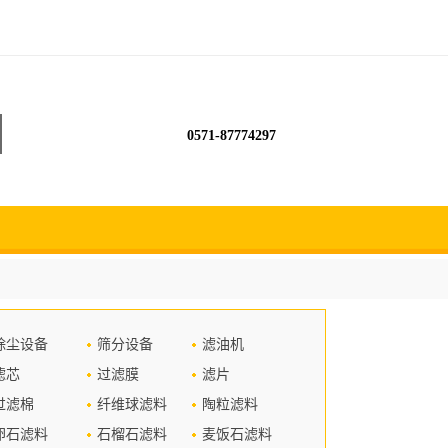
0571-87774297
除尘设备
筛分设备
滤油机
滤芯
过滤膜
滤片
过滤棉
纤维球滤料
陶粒滤料
卵石滤料
石榴石滤料
麦饭石滤料