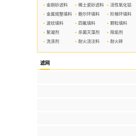
金刚砂滤料
稀土瓷砂滤料
活性氧化铝
金属规整填料
鲍尔环填料
阶梯环填料
波纹填料
四氟填料
颗粒填料
絮凝剂
杀菌灭藻剂
阻垢剂
洗涤剂
耐火浇注料
耐火砖
滤网