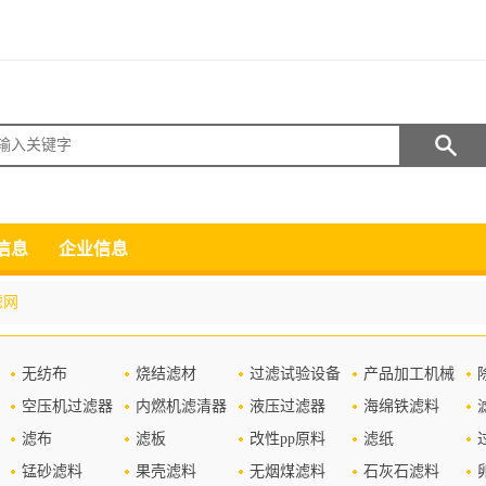
搜索
信息
企业信息
滤网
无纺布
烧结滤材
过滤试验设备
产品加工机械
空压机过滤器
内燃机滤清器
液压过滤器
海绵铁滤料
滤布
滤板
改性pp原料
滤纸
锰砂滤料
果壳滤料
无烟煤滤料
石灰石滤料