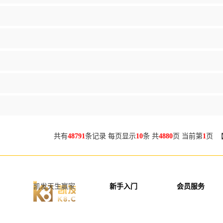
共有
48791
条记录 每页显示
10
条 共
4880
页 当前第
1
页 
凯发天生赢家
新手入门
会员服务