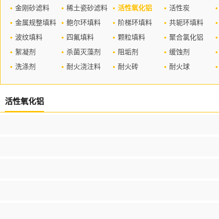
金刚砂滤料
稀土瓷砂滤料
活性氧化铝
活性炭
金属规整填料
鲍尔环填料
阶梯环填料
共轭环填料
波纹填料
四氟填料
颗粒填料
聚合氯化铝
絮凝剂
杀菌灭藻剂
阻垢剂
缓蚀剂
洗涤剂
耐火浇注料
耐火砖
耐火球
活性氧化铝