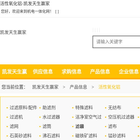
活性氧化铝-凯发天生赢家
您好，欢迎来到机电一体化网！
[ ]
| | | |
凯发天生赢家
搜索
凯发天生赢
供应信息
求购信息
产品信息
企业信息
家
您当前位置：
凯发天生赢家
>
产品信息
>
活性氧化铝
过滤原料/配件
助滤剂
特殊滤料
无纺布
过滤机
水过滤器
洁净室空气过
空压机过滤器
滤网
滤筒
滤器
滤袋
滤布
石英砂滤料
沸石滤料
磁铁矿滤料
锰砂滤料