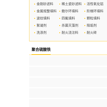
金刚砂滤料
稀土瓷砂滤料
活性氧化铝
金属规整填料
鲍尔环填料
阶梯环填料
波纹填料
四氟填料
颗粒填料
絮凝剂
杀菌灭藻剂
阻垢剂
洗涤剂
耐火浇注料
耐火砖
聚合硫酸铁