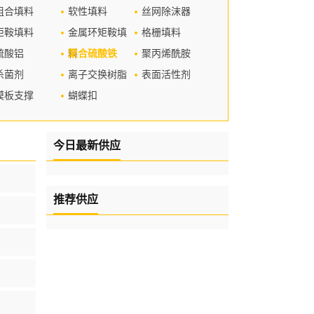
组合填料
软性填料
丝网除沫器
矩鞍填料
金属环矩鞍填
格栅填料
硫酸铝
料
聚合硫酸铁
聚丙烯酰胺
杀菌剂
离子交换树脂
表面活性剂
模板支撑
蝴蝶扣
今日最新供应
推荐供应