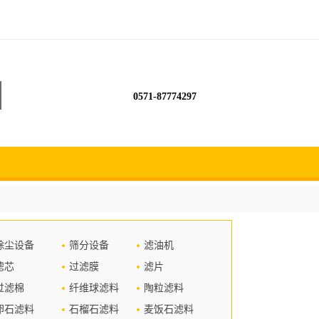
0571-87774297
除尘设备
筛分设备
滤油机
滤芯
过滤膜
滤片
过滤棉
纤维球滤料
陶粒滤料
卵石滤料
石榴石滤料
麦饭石滤料