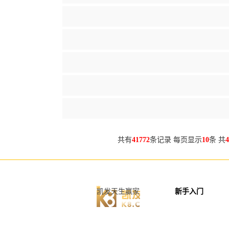
共有
41772
条记录 每页显示
10
条 共
4
凯发天生赢家
新手入门