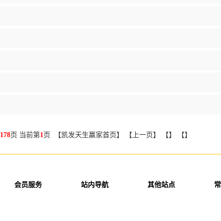
178
页 当前第
1
页 【凯发天生赢家首页】 【上一页】 【】 【】
会员服务
站内导航
其他站点
常