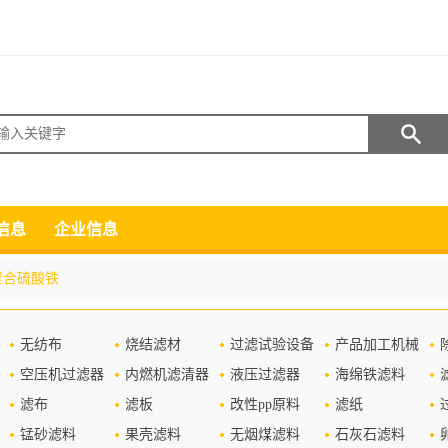
搜索
信息
企业信息
聚合硫酸铁
无纺布
烧结滤材
过滤试验设备
产品加工机械
空压机过滤器
内燃机滤清器
液压过滤器
海绵铁滤料
滤布
滤板
改性pp原料
滤纸
锰砂滤料
果壳滤料
无烟煤滤料
石灰石滤料