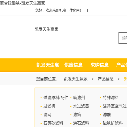
聚合硫酸铁-凯发天生赢家
您好，欢迎来到机电一体化网！
[ ]
| | | |
凯发天生赢家
凯发天生赢
供应信息
求购信息
产品
家
您当前位置：
凯发天生赢家
>
产品信息
>
过滤原料/配件
助滤剂
特殊滤料
过滤机
水过滤器
洁净室空气过
滤网
滤筒
滤器
滤袋
石英砂滤料
沸石滤料
磁铁矿滤料