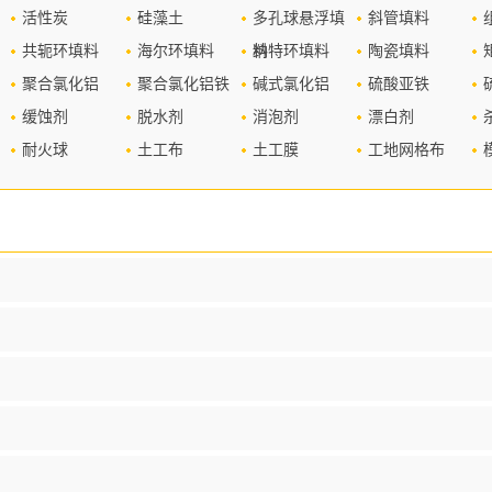
活性炭
硅藻土
多孔球悬浮填
斜管填料
共轭环填料
海尔环填料
料
纳特环填料
陶瓷填料
聚合氯化铝
聚合氯化铝铁
碱式氯化铝
硫酸亚铁
缓蚀剂
脱水剂
消泡剂
漂白剂
耐火球
土工布
土工膜
工地网格布