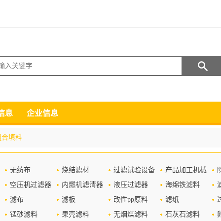
搜索
信息
企业信息
组合填料
无纺布
烧结滤材
过滤试验设备
产品加工机械
空压机过滤器
内燃机滤清器
液压过滤器
海绵铁滤料
滤布
滤板
改性pp原料
滤纸
锰砂滤料
果壳滤料
无烟煤滤料
石灰石滤料