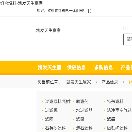
组合填料-凯发天生赢家
您好，欢迎来到机电一体化网！
[ ]
| | | |
凯发天生赢家
凯发天生赢
供应信息
求购信息
产品
家
您当前位置：
凯发天生赢家
>
产品信息
>
过滤原料/配件
助滤剂
特殊滤料
过滤机
水过滤器
洁净室空气过
滤网
滤筒
滤器
滤袋
石英砂滤料
沸石滤料
磁铁矿滤料