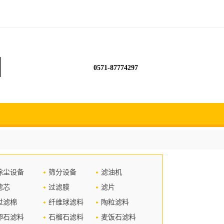
0571-87774297
除尘设备
筛分设备
滤油机
滤芯
过滤膜
滤片
过滤棉
纤维球滤料
陶粒滤料
卵石滤料
石榴石滤料
麦饭石滤料