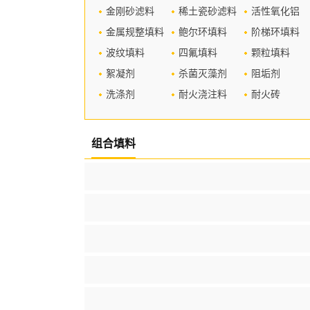
金刚砂滤料
稀土瓷砂滤料
活性氧化铝
金属规整填料
鲍尔环填料
阶梯环填料
波纹填料
四氟填料
颗粒填料
絮凝剂
杀菌灭藻剂
阻垢剂
洗涤剂
耐火浇注料
耐火砖
组合填料