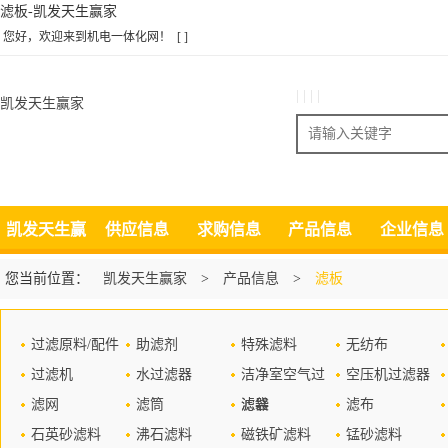
滤板-凯发天生赢家
您好，欢迎来到机电一体化网！
[ ]
| | | |
凯发天生赢家
搜索
凯发天生赢
供应信息
求购信息
产品信息
企业信息
家
您当前位置：
凯发天生赢家
>
产品信息
>
滤板
过滤原料/配件
助滤剂
特殊滤料
无纺布
过滤机
水过滤器
洁净室空气过
空压机过滤器
滤网
滤筒
滤器
滤袋
滤布
石英砂滤料
沸石滤料
磁铁矿滤料
锰砂滤料