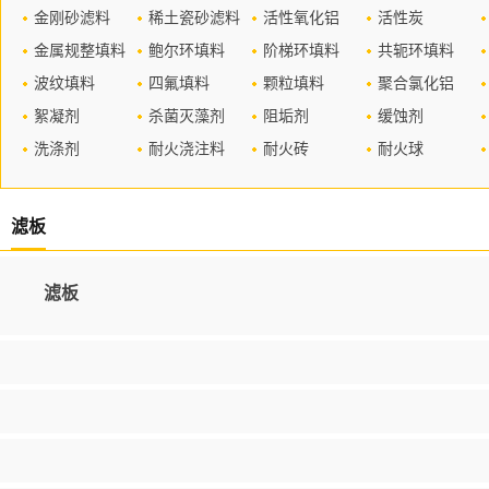
金刚砂滤料
稀土瓷砂滤料
活性氧化铝
活性炭
金属规整填料
鲍尔环填料
阶梯环填料
共轭环填料
波纹填料
四氟填料
颗粒填料
聚合氯化铝
絮凝剂
杀菌灭藻剂
阻垢剂
缓蚀剂
洗涤剂
耐火浇注料
耐火砖
耐火球
滤板
滤板