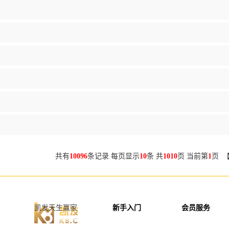
共有
10096
条记录 每页显示
10
条 共
1010
页 当前第
1
页 
凯发天生赢家
新手入门
会员服务