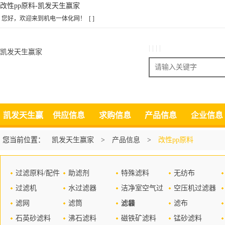
改性pp原料-凯发天生赢家
您好，欢迎来到机电一体化网！
[ ]
| | | |
凯发天生赢家
搜索
凯发天生赢
供应信息
求购信息
产品信息
企业信息
家
您当前位置：
凯发天生赢家
>
产品信息
>
改性pp原料
过滤原料/配件
助滤剂
特殊滤料
无纺布
过滤机
水过滤器
洁净室空气过
空压机过滤器
滤网
滤筒
滤器
滤袋
滤布
石英砂滤料
沸石滤料
磁铁矿滤料
锰砂滤料