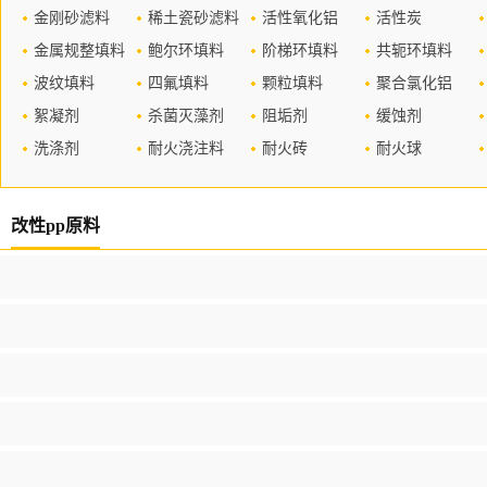
金刚砂滤料
稀土瓷砂滤料
活性氧化铝
活性炭
金属规整填料
鲍尔环填料
阶梯环填料
共轭环填料
波纹填料
四氟填料
颗粒填料
聚合氯化铝
絮凝剂
杀菌灭藻剂
阻垢剂
缓蚀剂
洗涤剂
耐火浇注料
耐火砖
耐火球
改性pp原料