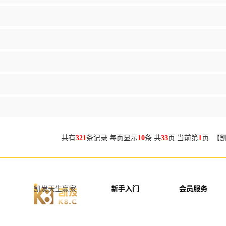
共有
321
条记录 每页显示
10
条 共
33
页 当前第
1
页 【
凯发天生赢家
新手入门
会员服务