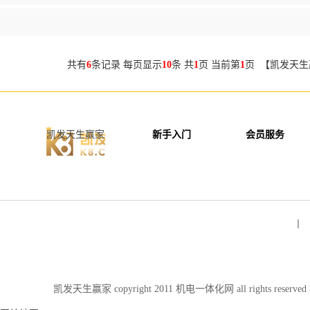
共有
6
条记录 每页显示
10
条 共
1
页 当前第
1
页 【凯发天生
凯发天生赢家
新手入门
会员服务
丨 
凯发天生赢家 copyright 2011 机电一体化网 all rights re