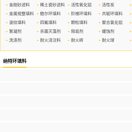
金刚砂滤料
稀土瓷砂滤料
活性氧化铝
活性炭
金属规整填料
鲍尔环填料
阶梯环填料
共轭环填料
波纹填料
四氟填料
颗粒填料
聚合氯化铝
絮凝剂
杀菌灭藻剂
阻垢剂
缓蚀剂
洗涤剂
耐火浇注料
耐火砖
耐火球
纳特环填料