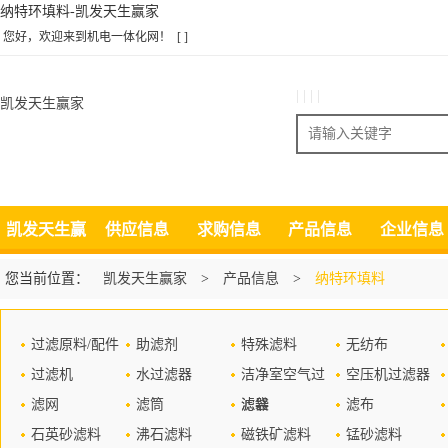
纳特环填料-凯发天生赢家
您好，欢迎来到机电一体化网！
[ ]
| | | |
凯发天生赢家
搜索
凯发天生赢
供应信息
求购信息
产品信息
企业信息
家
您当前位置：
凯发天生赢家
>
产品信息
>
纳特环填料
过滤原料/配件
助滤剂
特殊滤料
无纺布
过滤机
水过滤器
洁净室空气过
空压机过滤器
滤网
滤筒
滤器
滤袋
滤布
石英砂滤料
沸石滤料
磁铁矿滤料
锰砂滤料